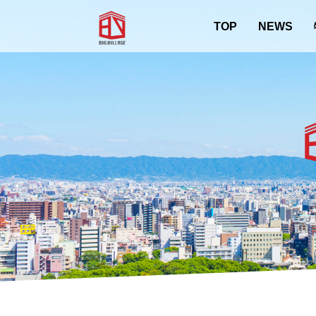
内
容
TOP
NEWS
を
ス
キ
ッ
プ