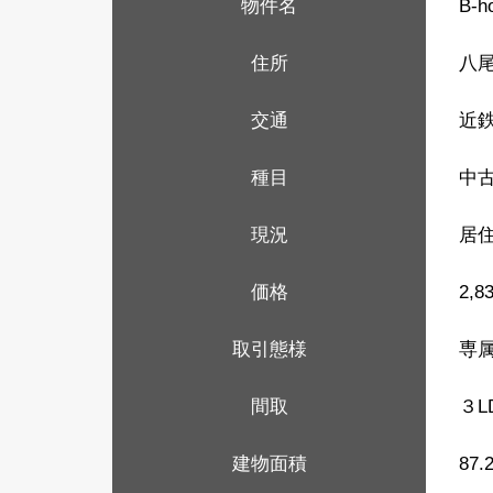
物件名
B-
住所
八
交通
近鉄
種目
中
現況
居住
価格
2,
取引態様
専
間取
３L
建物面積
87.